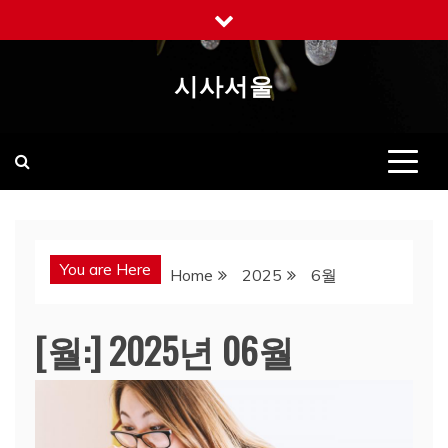
Skip
to
content
시사서울
You are Here
Home
2025
6월
[월:]
2025년 06월