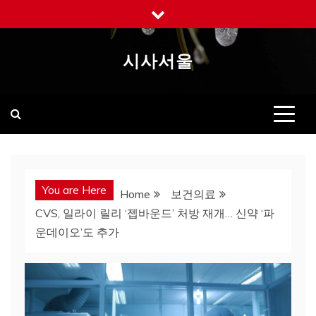
Skip
to
content
시사서울
You are Here
Home
보건의료
CVS, 일라이 릴리 ‘젭바운드’ 처방 재개… 신약 ‘파
운데이오’도 추가