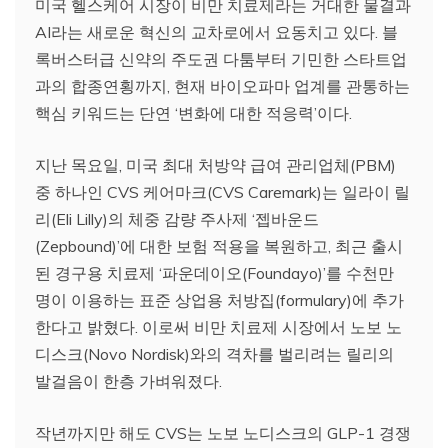
미국 헬스케어 시장이 비만 치료제라는 거대한 물결과
AI라는 새로운 혁신의 교차로에서 요동치고 있다. 블
록버스터급 신약의 주도권 다툼부터 기민한 스타트업
과의 합종연횡까지, 현재 바이오파마 업계를 관통하는
핵심 키워드는 단연 ‘변화에 대한 적응력’이다.
지난 목요일, 미국 최대 처방약 급여 관리업체(PBM)
중 하나인 CVS 케어마크(CVS Caremark)는 일라이 릴
리(Eli Lilly)의 체중 감량 주사제 ‘젭바운드
(Zepbound)’에 대한 보험 적용을 복원하고, 최근 출시
된 경구용 치료제 ‘파운데이오(Foundayo)’를 수천만
명이 이용하는 표준 상업용 처방집(formulary)에 추가
한다고 밝혔다. 이로써 비만 치료제 시장에서 노보 노
디스크(Novo Nordisk)와의 격차를 벌리려는 릴리의
발걸음이 한층 가벼워졌다.
작년까지만 해도 CVS는 노보 노디스크의 GLP-1 경쟁